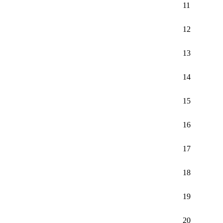
11
e TíaCoco
12
13
canso para
14
15
16
17
18
19
20