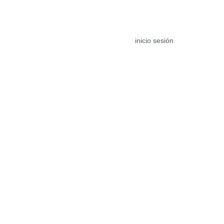
egalo
Contacto
ENG
inicio sesión