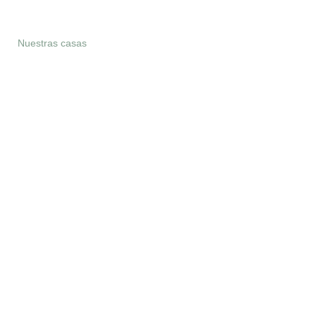
Nuestras casas
Para propietarios
Blog
Tarjeta r