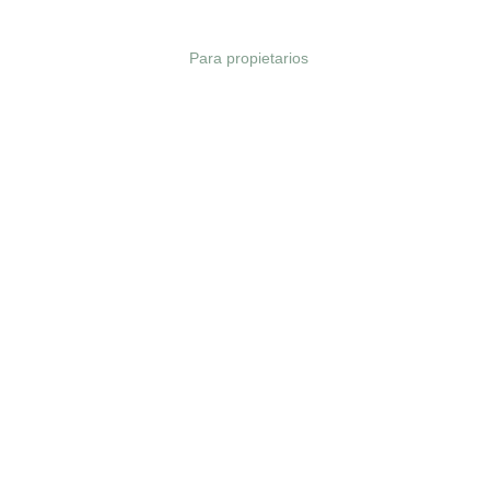
Nuestras casas
Para propietarios
Blog
Tarjeta r