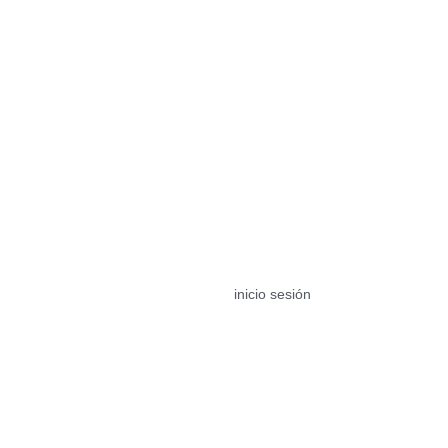
ENG
inicio sesión
EXTRAS
OPCIONALES